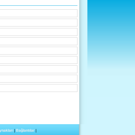
ynakları
|
Bağlantılar
|