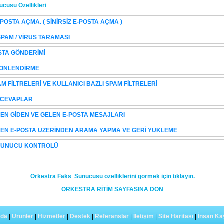
cusu Özellikleri
-POSTA AÇMA. ( SİNİRSİZ E-POSTA AÇMA )
SPAM / VİRÜS TARAMASI
OSTA GÖNDERİMİ
YÖNLENDİRME
M FİLTRELERİ VE KULLANICI BAZLI SPAM FİLTRELERİ
 CEVAPLAR
EN GİDEN VE GELEN E-POSTA MESAJLARI
EN E-POSTA ÜZERİNDEN ARAMA YAPMA VE GERİ YÜKLEME
SUNUCU KONTROLÜ
Orkestra Faks Sunucusu özelliklerini görmek için tıklayın.
ORKESTRA RİTİM SAYFASINA DÖN
zda
|
Ürünler
|
Hizmetler
|
Destek
|
Referanslar
|
İletişim
|
Site Haritası
|
İnsan Ka