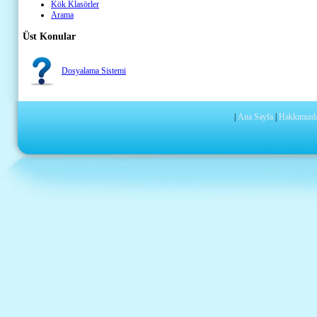
Kök Klasörler
Arama
Üst Konular
Dosyalama Sistemi
|
Ana Sayfa
|
Hakkımızd