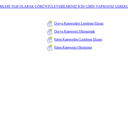
İMLERİ TAM OLARAK GÖRÜNTÜLEYEBİLMENİZ İÇİN GİRİŞ YAPMANIZ GEREKL
Dosya Kategorileri Listeleme Ekranı
Dosya Kategorisi Oluşturmak
İşlem Kategorileri Listeleme Ekranı
İşlem Kategorisi Oluşturma