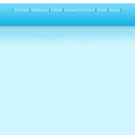
|
Ana Sayfa
|
Hakkımızda
|
Ürünler
|
Kurumsal Web Sitesi
|
Arama
|
İletişim
|