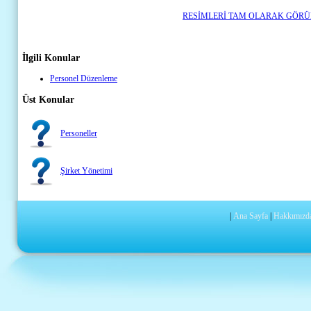
RESİMLERİ TAM OLARAK GÖRÜN
İlgili Konular
Personel Düzenleme
Üst Konular
Personeller
Şirket Yönetimi
|
Ana Sayfa
|
Hakkımızd