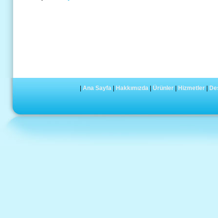
|
Ana Sayfa
|
Hakkımızda
|
Ürünler
|
Hizmetler
|
De