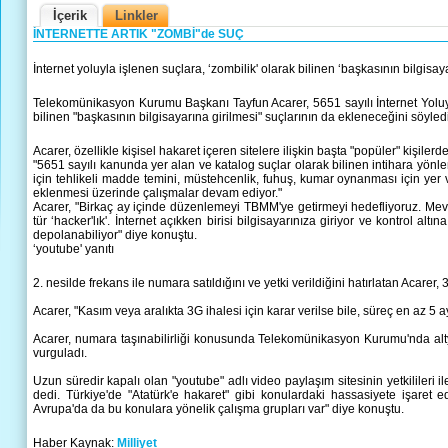
İçerik
Linkler
İNTERNETTE ARTIK "ZOMBİ"de SUÇ
İnternet yoluyla işlenen suçlara, ‘zombilik' olarak bilinen ‘başkasının bilgisay
Telekomünikasyon Kurumu Başkanı Tayfun Acarer, 5651 sayılı İnternet Yoluyl
bilinen "başkasının bilgisayarına girilmesi" suçlarının da ekleneceğini söyledi
Acarer, özellikle kişisel hakaret içeren sitelere ilişkin başta "popüler" kişile
"5651 sayılı kanunda yer alan ve katalog suçlar olarak bilinen intihara yönle
için tehlikeli madde temini, müstehcenlik, fuhuş, kumar oynanması için yer v
eklenmesi üzerinde çalışmalar devam ediyor."
Acarer, "Birkaç ay içinde düzenlemeyi TBMM'ye getirmeyi hedefliyoruz. Mev
tür ‘hacker'lık'. İnternet açıkken birisi bilgisayarınıza giriyor ve kontrol altın
depolanabiliyor" diye konuştu.
‘youtube' yanıtı
2. nesilde frekans ile numara satıldığını ve yetki verildiğini hatırlatan Acare
Acarer, "Kasım veya aralıkta 3G ihalesi için karar verilse bile, süreç en az 5 
Acarer, numara taşınabilirliği konusunda Telekomünikasyon Kurumu'nda altya
vurguladı.
Uzun süredir kapalı olan "youtube" adlı video paylaşım sitesinin yetkilileri i
dedi. Türkiye'de "Atatürk'e hakaret" gibi konulardaki hassasiyete işaret e
Avrupa'da da bu konulara yönelik çalışma grupları var" diye konuştu.
Haber Kaynak:
Milliyet