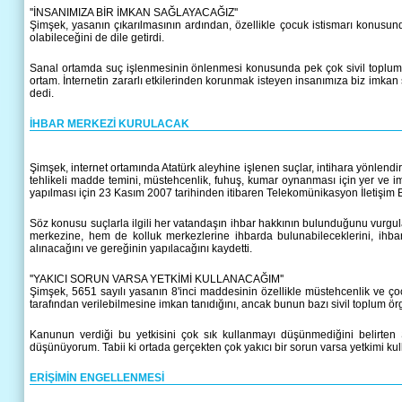
''İNSANIMIZA BİR İMKAN SAĞLAYACAĞIZ''
Şimşek, yasanın çıkarılmasının ardından, özellikle çocuk istismarı konusun
olabileceğini de dile getirdi.
Sanal ortamda suç işlenmesinin önlenmesi konusunda pek çok sivil toplum örg
ortam. İnternetin zararlı etkilerinden korunmak isteyen insanımıza biz imk
dedi.
İHBAR MERKEZİ KURULACAK
Şimşek, internet ortamında Atatürk aleyhine işlenen suçlar, intihara yönlendir
tehlikeli madde temini, müstehcenlik, fuhuş, kumar oynanması için yer ve i
yapılması için 23 Kasım 2007 tarihinden itibaren Telekomünikasyon İletişim 
Söz konusu suçlarla ilgili her vatandaşın ihbar hakkının bulunduğunu vurgul
merkezine, hem de kolluk merkezlerine ihbarda bulunabileceklerini, ihbarı
alınacağını ve gereğinin yapılacağını kaydetti.
''YAKICI SORUN VARSA YETKİMİ KULLANACAĞIM''
Şimşek, 5651 sayılı yasanın 8'inci maddesinin özellikle müstehcenlik ve çoc
tarafından verilebilmesine imkan tanıdığını, ancak bunun bazı sivil toplum örgüt
Kanunun verdiği bu yetkisini çok sık kullanmayı düşünmediğini belirten
düşünüyorum. Tabii ki ortada gerçekten çok yakıcı bir sorun varsa yetkimi kul
ERİŞİMİN ENGELLENMESİ