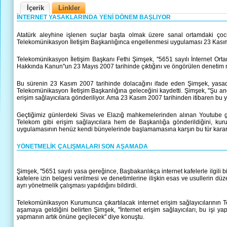
İçerik
Linkler
İNTERNET YASAKLARINDA YENİ DÖNEM BAŞLIYOR
Atatürk aleyhine işlenen suçlar başta olmak üzere sanal ortamdaki çocuk 
Telekomünikasyon İletişim Başkanlığınca engellenmesi uygulaması 23 Kasım
Telekomünikasyon İletişim Başkanı Fethi Şimşek, ''5651 sayılı İnternet Or
Hakkında Kanun''un 23 Mayıs 2007 tarihinde çıktığını ve öngörülen denetim me
Bu sürenin 23 Kasım 2007 tarihinde dolacağını ifade eden Şimşek, yasada ya
Telekomünikasyon İletişim Başkanlığına geleceğini kaydetti. Şimşek, ''Şu an
erişim sağlayıcılara gönderiliyor. Ama 23 Kasım 2007 tarihinden itibaren bu ya
Geçtiğimiz günlerdeki Sivas ve Elazığ mahkemelerinden alınan Youtube gö
Telekom gibi erişim sağlayıcılara hem de Başkanlığa gönderildiğini, kuru
uygulamasının henüz kendi bünyelerinde başlamamasına karşın bu tür kararl
YÖNETMELİK ÇALIŞMALARI SON AŞAMADA
Şimşek, ''5651 sayılı yasa gereğince, Başbakanlıkça internet kafelerle ilgili bi
kafelere izin belgesi verilmesi ve denetimlerine ilişkin esas ve usullerin d
ayrı yönetmelik çalışması yapıldığını bildirdi.
Telekomünikasyon Kurumunca çıkartılacak internet erişim sağlayıcılarının
aşamaya geldiğini belirten Şimşek, ''İnternet erişim sağlayıcıları, bu işi
yapmanın artık önüne geçilecek'' diye konuştu.