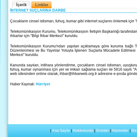
İçerik
Linkler
İNTERNET SUÇLARINA DARBE
Çocukların cinsel istismarı, fuhuş, kumar gibi internet suçlarını önlemek için "
Telekomünikasyon Kurumu, Telekomünikasyon İletişim Başkanlığı tarafından, 565
ihbarlar için "Bilgi İhbar Merkezi" kuruldu.
Telekomünikasyon Kurumu'ndan yapılan açıklamaya göre kuruma bağlı Tele
Düzenlenmesi ve Bu Yayınlar Yoluyla İşlenen Suçlarla Mücadele Edilmesi H
Merkezi" kuruldu.
Kanunda sayılan, intihara yönlendirme, çocukların cinsel istismarı, uyuşturu
fuhuş, kumar oynanması için yer ve imkan sağlama suçları ile 5816 sayılı "At
web sitesinden online olarak, ihbar@ihbarweb.org.tr adresine e-posta gönd
Haber Kaynak:
Hürriyet
|
Ana Sayfa
|
Hakkımızda
|
Ürünler
|
Hizmetler
|
De