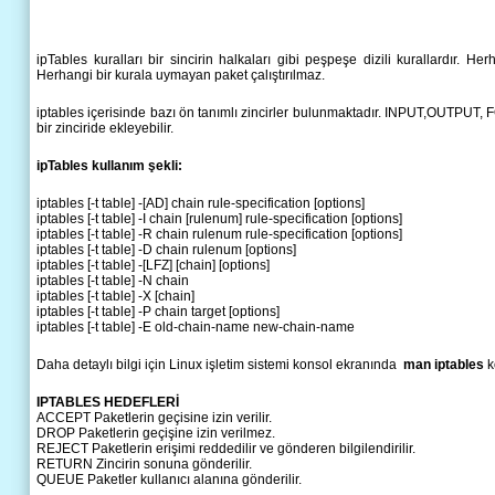
ipTables kuralları bir sincirin halkaları gibi peşpeşe dizili kurallardır. He
Herhangi bir kurala uymayan paket çalıştırılmaz.
iptables içerisinde bazı ön tanımlı zincirler bulunmaktadır. INPUT,OUTPUT
bir zinciride ekleyebilir.
ipTables kullanım şekli:
iptables [-t table] -[AD] chain rule-specification [options]
iptables [-t table] -I chain [rulenum] rule-specification [options]
iptables [-t table] -R chain rulenum rule-specification [options]
iptables [-t table] -D chain rulenum [options]
iptables [-t table] -[LFZ] [chain] [options]
iptables [-t table] -N chain
iptables [-t table] -X [chain]
iptables [-t table] -P chain target [options]
iptables [-t table] -E old-chain-name new-chain-name
Daha detaylı bilgi için Linux işletim sistemi konsol ekranında
man iptables
k
IPTABLES HEDEFLERİ
ACCEPT Paketlerin geçisine izin verilir.
DROP Paketlerin geçişine izin verilmez.
REJECT Paketlerin erişimi reddedilir ve gönderen bilgilendirilir.
RETURN Zincirin sonuna gönderilir.
QUEUE Paketler kullanıcı alanına gönderilir.