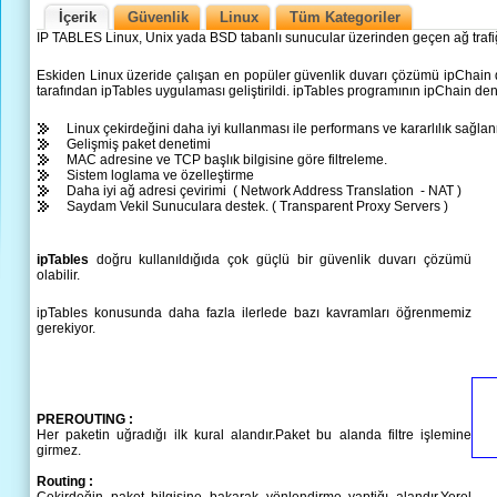
İçerik
Güvenlik
Linux
Tüm Kategoriler
IP TABLES Linux, Unix yada BSD tabanlı sunucular üzerinden geçen ağ trafi
Eskiden Linux üzeride çalışan en popüler güvenlik duvarı çözümü ipChain d
tarafından ipTables uygulaması geliştirildi. ipTables programının ipChain den 
Linux çekirdeğini daha iyi kullanması ile performans ve kararlılık sağla
Gelişmiş paket denetimi
MAC adresine ve TCP başlık bilgisine göre filtreleme.
Sistem loglama ve özelleştirme
Daha iyi ağ adresi çevirimi ( Network Address Translation - NAT )
Saydam Vekil Sunuculara destek. ( Transparent Proxy Servers )
ipTables
doğru kullanıldığıda çok güçlü bir güvenlik duvarı çözümü
olabilir.
ipTables konusunda daha fazla ilerlede bazı kavramları öğrenmemiz
gerekiyor.
PREROUTING :
Her paketin uğradığı ilk kural alandır.Paket bu alanda filtre işlemine
girmez.
Routing :