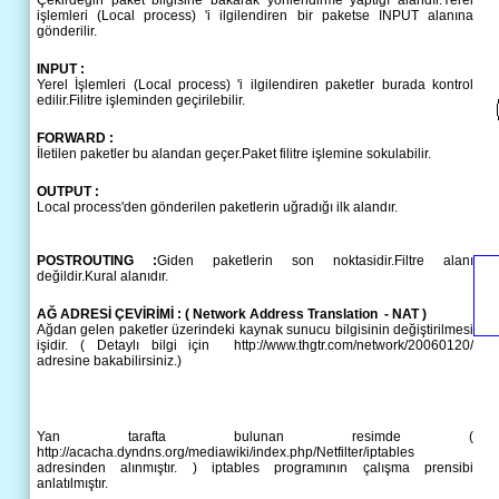
Çekirdeğin paket bilgisine bakarak yönlendirme yaptiğı alandır.Yerel
işlemleri (Local process) 'i ilgilendiren bir paketse INPUT alanına
gönderilir.
INPUT :
Yerel İşlemleri (Local process) 'i ilgilendiren paketler burada kontrol
edilir.Filitre işleminden geçirilebilir.
FORWARD :
İletilen paketler bu alandan geçer.Paket filitre işlemine sokulabilir.
OUTPUT :
Local process'den gönderilen paketlerin uğradığı ilk alandır.
POSTROUTING :
Giden paketlerin son noktasidir.Filtre alanı
değildir.Kural alanıdır.
AĞ ADRESİ ÇEVİRİMİ : ( Network Address Translation - NAT )
Ağdan gelen paketler üzerindeki kaynak sunucu bilgisinin değiştirilmesi
işidir. ( Detaylı bilgi için http://www.thgtr.com/network/20060120/
adresine bakabilirsiniz.)
Yan tarafta bulunan resimde (
http://acacha.dyndns.org/mediawiki/index.php/Netfilter/iptables
adresinden alınmıştır. ) iptables programının çalışma prensibi
anlatılmıştır.