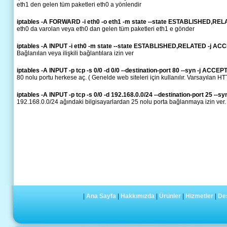
eth1 den gelen tüm paketleri eth0 a yönlendir
iptables -A FORWARD -i eth0 -o eth1 -m state --state ESTABLISHED,RE
eth0 da varolan veya eth0 dan gelen tüm paketleri eth1 e gönder
iptables -A INPUT -i eth0 -m state --state ESTABLISHED,RELATED -j AC
Bağlanılan veya ilişkili bağlantılara izin ver
iptables -A INPUT -p tcp -s 0/0 -d 0/0 --destination-port 80 --syn -j ACCEP
80 nolu portu herkese aç. ( Genelde web siteleri için kullanılır. Varsayılan H
iptables -A INPUT -p tcp -s 0/0 -d 192.168.0.0/24 --destination-port 25 --s
192.168.0.0/24 ağındaki bilgisayarlardan 25 nolu porta bağlanmaya izin ver.
|
Ana Sayfa
|
Hakkımızda
|
Ürünler
|
Hizmetler
|
De