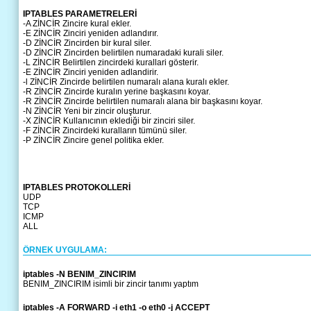
IPTABLES PARAMETRELERİ
-A ZİNCİR Zincire kural ekler.
-E ZİNCİR Zinciri yeniden adlandırır.
-D ZİNCİR Zincirden bir kural siler.
-D ZİNCİR Zincirden belirtilen numaradaki kurali siler.
-L ZİNCİR Belirtilen zincirdeki kurallari gösterir.
-E ZİNCİR Zinciri yeniden adlandirir.
-l ZİNCİR Zincirde belirtilen numaralı alana kuralı ekler.
-R ZİNCİR Zincirde kuralın yerine başkasını koyar.
-R ZİNCİR Zincirde belirtilen numaralı alana bir başkasını koyar.
-N ZİNCİR Yeni bir zincir oluşturur.
-X ZİNCİR Kullanıcının eklediği bir zinciri siler.
-F ZİNCİR Zincirdeki kuralların tümünü siler.
-P ZİNCİR Zincire genel politika ekler.
IPTABLES PROTOKOLLERİ
UDP
TCP
ICMP
ALL
ÖRNEK UYGULAMA:
iptables -N BENIM_ZINCIRIM
BENIM_ZINCIRIM isimli bir zincir tanımı yaptım
iptables -A FORWARD -i eth1 -o eth0 -j ACCEPT